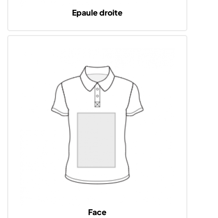
Epaule droite
Face