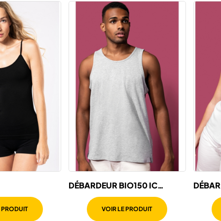
DÉBARDEUR BIO150 IC
DÉBAR
ABLE SANS
HOMME
FEMM
S BRETELLES
E PRODUIT
VOIR LE PRODUIT