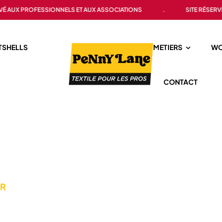
FESSIONNELS ET AUX ASSOCIATIONS
.
SITE RÉSERVÉ AUX PROF
TSHELLS
METIERS
WO
CONTACT
R