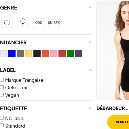
GENRE
NUANCIER
LABEL
Marque Française
Oeko-Tex
Vegan
ETIQUETTE
DÉBARDEUR
ÉCORESPONS
NO label
COUTURE FINE
VOIR L
FEMME
Standard