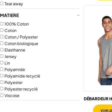
Tear away
MATIERE
100% Coton
Coton
Coton / Polyester
Coton biologique
Elasthanne
Jersey
Lin
Polyamide
Polyamide recyclé
Polyester
Polyester recyclé
Viscose
DÉBARDEUR 
SOFTSTYLE
VOIR L