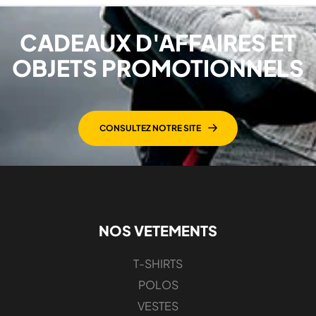
CADEAUX D'AFFAIRES ET
OBJETS PROMOTIONNELS
CONSULTEZ NOTRE SITE
NOS VETEMENTS
T-SHIRTS
POLOS
VESTES